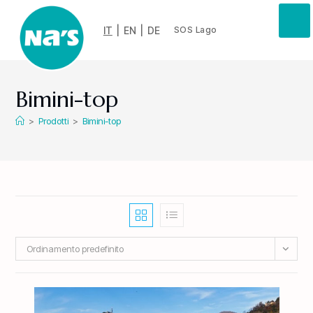
IT
|
EN
|
DE
SOS Lago
Bimini-top
>
Prodotti
>
Bimini-top
Ordinamento predefinito