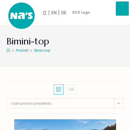
IT
|
EN
|
DE
SOS Lago
Bimini-top
>
Prodotti
>
Bimini-top
Ordinamento predefinito