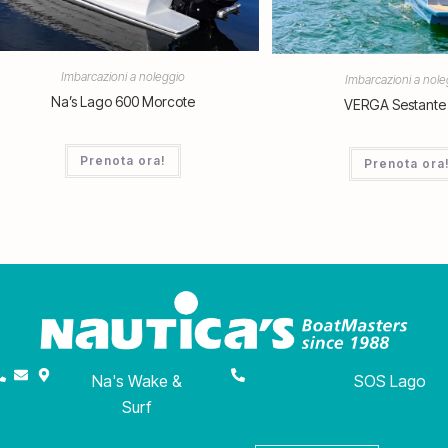
Imbarcazioni a noleggio
Imbarcazioni a nole
Na’s Lago 600 Morcote
VERGA Sestante
Prenota ora!
Prenota ora
Na's Wake &
SOS Lago
Surf