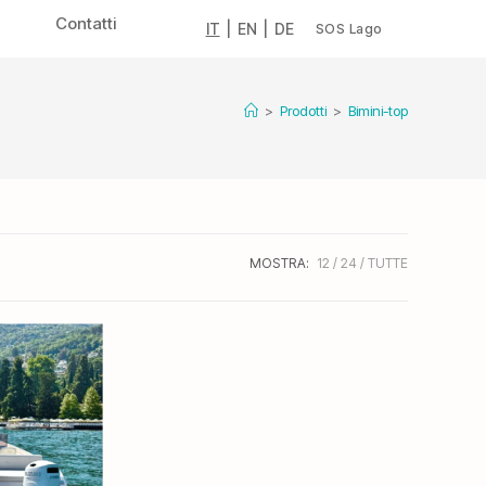
Contatti
IT
|
EN
|
DE
SOS Lago
>
Prodotti
>
Bimini-top
MOSTRA:
12
24
TUTTE