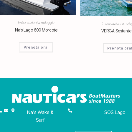
Imbarcazioni a noleggio
Imbarcazioni a nole
Na’s Lago 600 Morcote
VERGA Sestante
Prenota ora!
Prenota ora
Na's Wake &
SOS Lago
Surf