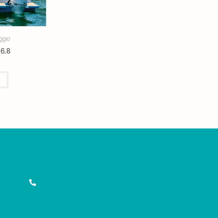
ggio
 6.8
!