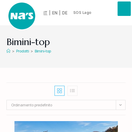
IT
|
EN
|
DE
SOS Lago
Bimini-top
>
Prodotti
>
Bimini-top
Ordinamento predefinito