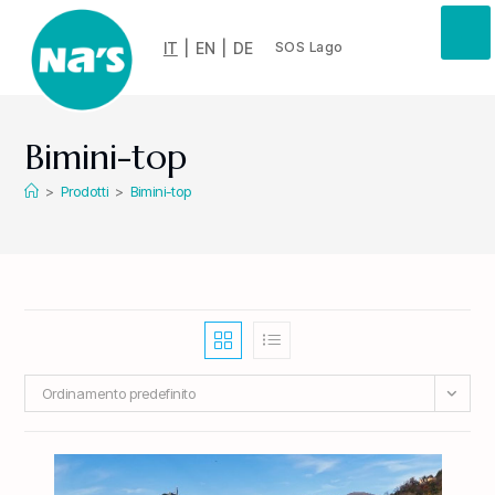
IT
|
EN
|
DE
SOS Lago
Bimini-top
>
Prodotti
>
Bimini-top
Ordinamento predefinito