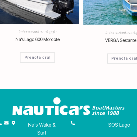
Imbarcazioni a noleggio
Imbarcazioni a nole
Na’s Lago 600 Morcote
VERGA Sestante
Prenota ora!
Prenota ora
Na's Wake &
SOS Lago
Surf