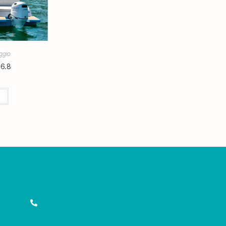
ggio
 6.8
!